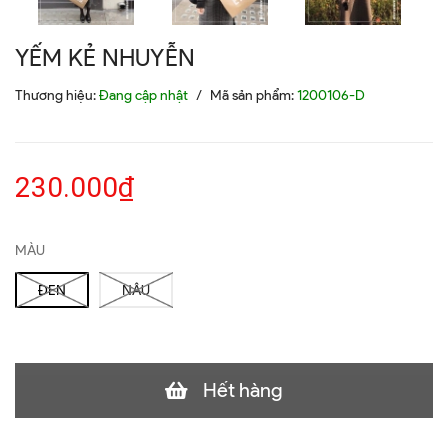
YẾM KẺ NHUYỄN
Thương hiệu:
Đang cập nhật
/
Mã sản phẩm:
1200106-D
230.000₫
MÀU
ĐEN
NÂU
Hết hàng