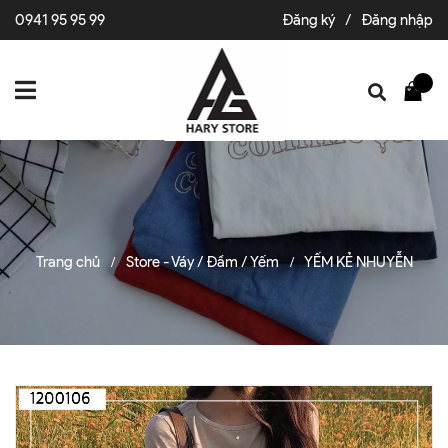
0941 95 95 99
Đăng ký
/
Đăng nhập
Trang chủ
Store - Váy / Đầm / Yếm
YẾM KẺ NHUYỄN
/
/