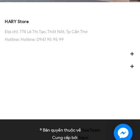
HARY Store
Địa chỉ:
774 Lê Thị Tạo, Thốt Nốt, Tp Cần Thơ
Hotline:
Hotline: 0941 95 95 99
© Bản quyền thuộc về
Sea Team
Cung cấp bởi
Sapo