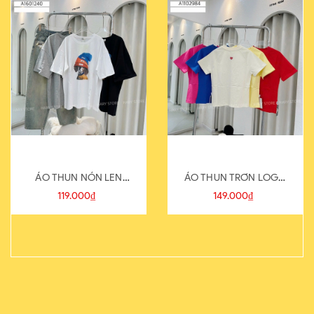
ÁO THUN NÓN LEN
ÁO THUN TRƠN LOGO
821-1
SAU
119.000₫
149.000₫