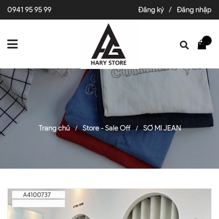
0941 95 95 99
Đăng ký
/
Đăng nhập
Trang chủ
Store - Sale Off
SƠ MI JEAN
/
/