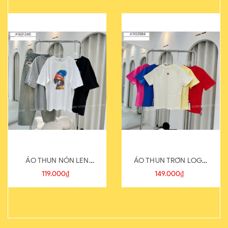
ÁO THUN NÓN LEN
ÁO THUN TRƠN LOGO
821-1
SAU
119.000₫
149.000₫