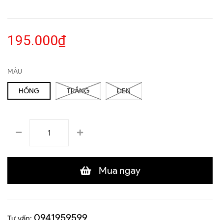
195.000₫
MÀU
HỒNG
TRẮNG
ĐEN
Mua ngay
0941959599
Tư vấn: