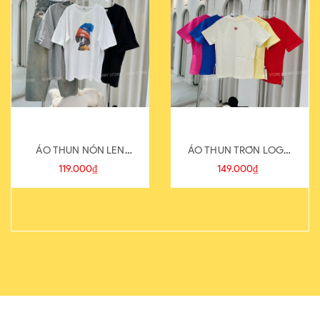
ÁO THUN NÓN LEN
ÁO THUN TRƠN LOGO
821-1
SAU
119.000₫
149.000₫