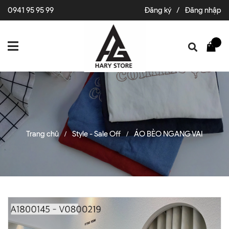
0941 95 95 99
Đăng ký
/
Đăng nhập
Trang chủ
Style - Sale Off
ÁO BÈO NGANG VAI
/
/