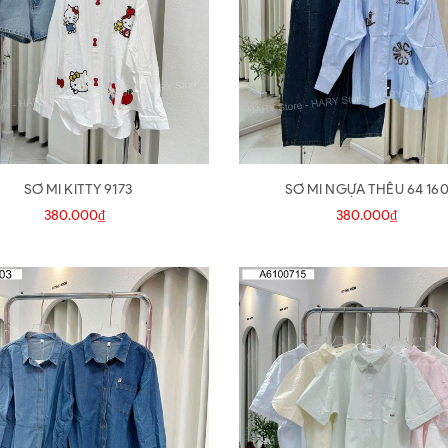
SƠ MI KITTY 9173
SƠ MI NGỰA THÊU 64 16
380.000₫
380.000₫