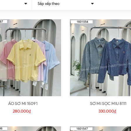
Sắp xếp theo
ÁO SƠ MI 15091
SƠ MI SỌC MIU 8111
280.000₫
330.000₫