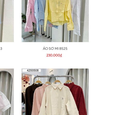
03
ÁO SƠ MI 8525
230.000₫