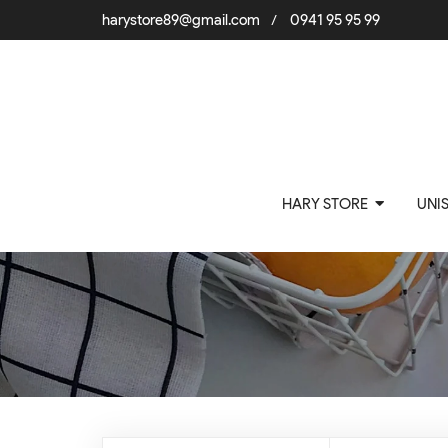
harystore89@gmail.com
0941 95 95 99
/
HARY STORE
UNI