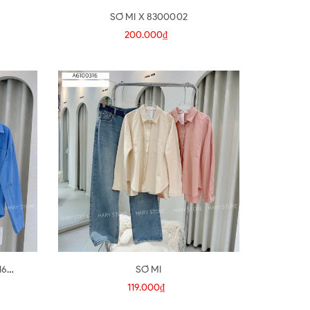
SƠ MI X 8300002
200.000₫
16
SƠ MI
119.000₫