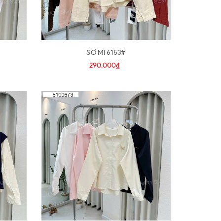
SƠ MI 6153#
290.000₫