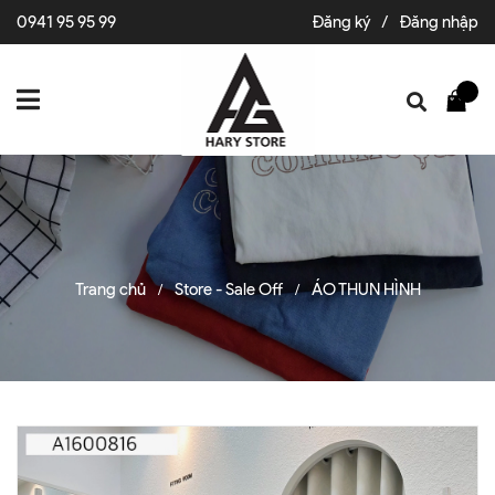
0941 95 95 99
Đăng ký
/
Đăng nhập
Trang chủ
Store - Sale Off
ÁO THUN HÌNH
/
/