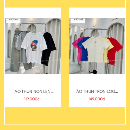
ÁO THUN NÓN LEN
ÁO THUN TRƠN LOGO
821-1
SAU
119.000₫
149.000₫