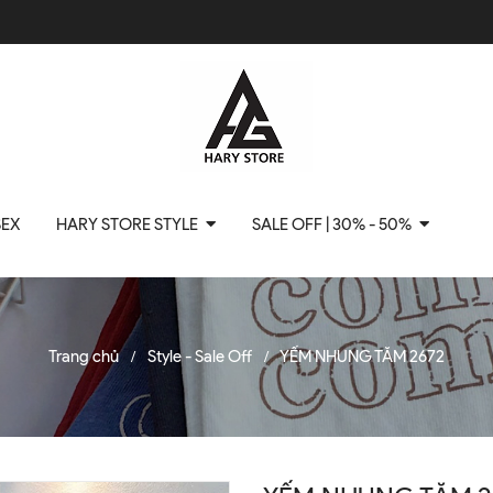
SEX
HARY STORE STYLE
SALE OFF | 30% - 50%
Trang chủ
Style - Sale Off
YẾM NHUNG TĂM 2672
/
/