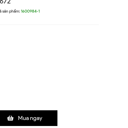
672
ã sản phẩm:
1600984-1
Mua ngay