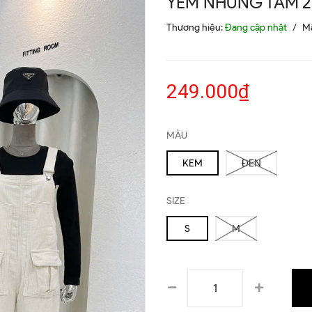
YẾM NHUNG TĂM 2
Thương hiệu:
Đang cập nhật
/
M
249.000₫
MÀU
KEM
ĐEN
SIZE
S
M