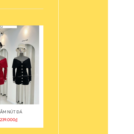
ẦM NÚT ĐÁ
ÁO THUN
239.000₫
109.000₫