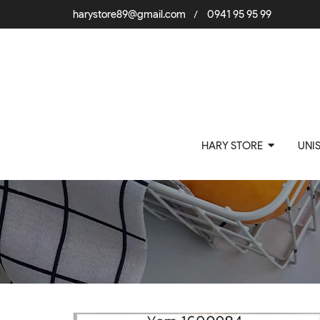
harystore89@gmail.com
0941 95 95 99
/
HARY STORE
UNI