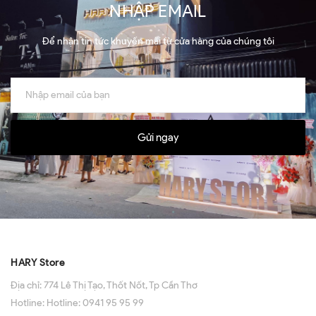
NHẬP EMAIL
Để nhận tin tức khuyến mãi từ cửa hàng của chúng tôi
Gửi ngay
HARY Store
Địa chỉ:
774 Lê Thị Tạo, Thốt Nốt, Tp Cần Thơ
Hotline:
Hotline: 0941 95 95 99