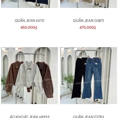
QUẦN JEAN 6570
QUẦN JEAN G3811
450.000₫
470.000₫
ÁO KHOÁT JEAN 68993
QUẦN JEAN F2783