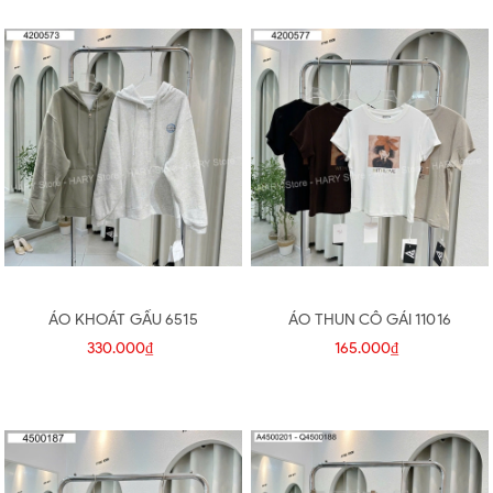
ÁO KHOÁT GẤU 6515
ÁO THUN CÔ GÁI 11016
330.000₫
165.000₫