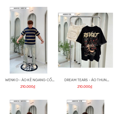
WENKO - ÁO KẺ NGANG CỔ
DREAM TEARS - ÁO THUN
TRÒN TK48
REVOLT
210.000₫
210.000₫