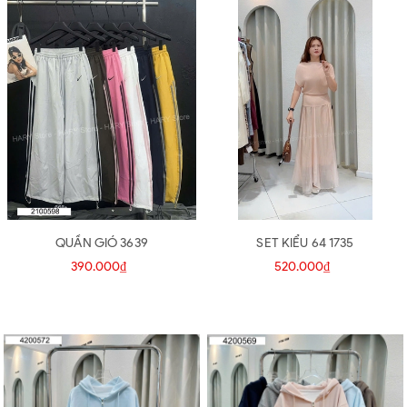
QUẦN GIÓ 3639
SET KIỂU 64 1735
390.000₫
520.000₫