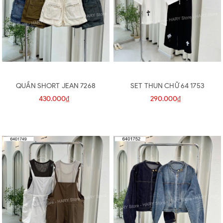
QUẦN SHORT JEAN 7268
SET THUN CHỮ 64 1753
430.000₫
290.000₫