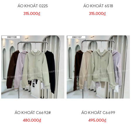
ÁO KHOÁT 0225
ÁO KHOÁT 6518
315.000₫
315.000₫
ÁO KHOÁT C6692#
ÁO KHOÁT C6699
480.000₫
495.000₫