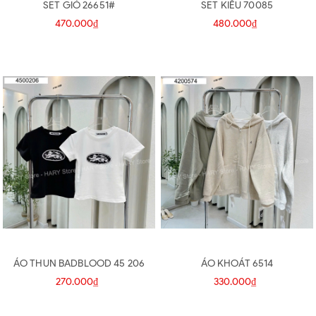
SET GIÓ 26651#
SET KIỂU 70085
470.000₫
480.000₫
ÁO THUN BADBLOOD 45 206
ÁO KHOÁT 6514
270.000₫
330.000₫