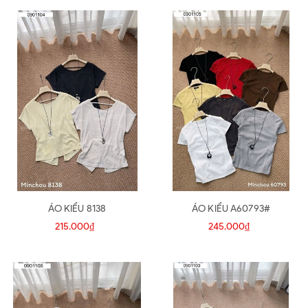
ÁO KIỂU 8138
ÁO KIỂU A60793#
215.000₫
245.000₫