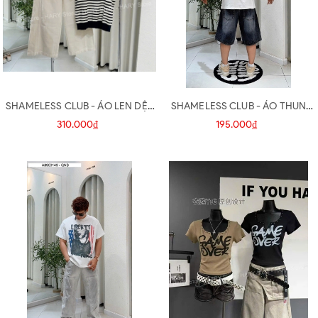
SHAMELESS CLUB - ÁO LEN DỆT
SHAMELESS CLUB - ÁO THUN
KIM SỌC CỔ TRÒN
SHAMELESS ZIP
310.000₫
195.000₫