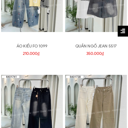
ÁO KIỂU FO 1099
QUẦN NGỐ JEAN 5517
210.000₫
350.000₫