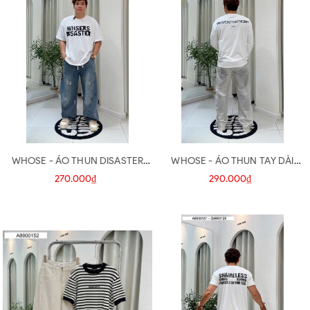
WHOSE - ÁO THUN DISASTER
WHOSE - ÁO THUN TAY DÀI
TSHIRT
COUTOUR FIT
270.000₫
290.000₫