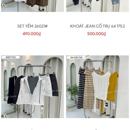
SET YẾM 26021#
KHOÁT JEAN CỔ TRỤ 64 1752
490.000₫
500.000₫