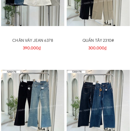
CHÂN VÁY JEAN 6378
QUẦN TÂY 2310#
390.000₫
300.000₫