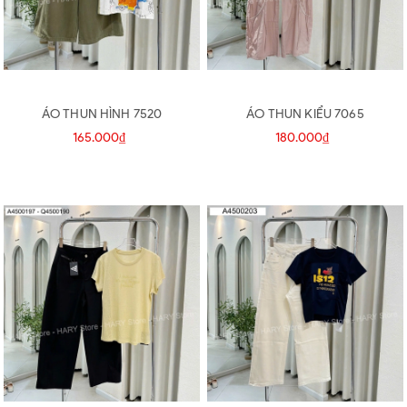
ÁO THUN HÌNH 7520
ÁO THUN KIỂU 7065
165.000₫
180.000₫