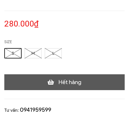
280.000₫
SIZE
S
M
L
Hết hàng
0941959599
Tư vấn: