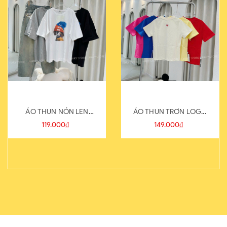
ÁO THUN NÓN LEN
ÁO THUN TRƠN LOGO
821-1
SAU
119.000₫
149.000₫