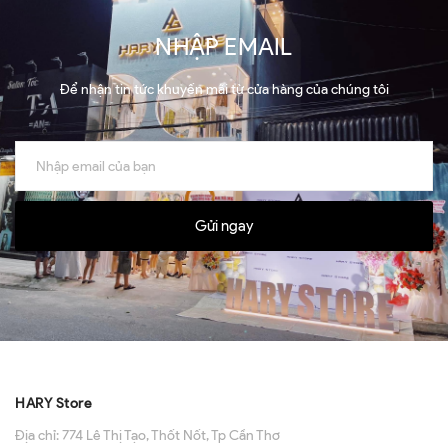
NHẬP EMAIL
Để nhận tin tức khuyến mãi từ cửa hàng của chúng tôi
Gửi ngay
HARY Store
Địa chỉ:
774 Lê Thị Tạo, Thốt Nốt, Tp Cần Thơ