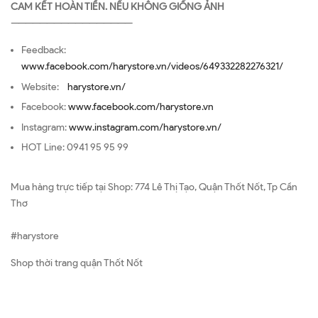
CAM KẾT HOÀN TIỀN. NẾU KHÔNG GIỐNG ẢNH
—————————————————
Feedback:
www.facebook.com/harystore.vn/videos/649332282276321/
Website:
harystore.vn/
Facebook:
www.facebook.com/harystore.vn
Instagram:
www.instagram.com/harystore.vn/
HOT Line: 0941 95 95 99
Mua hàng trực tiếp tại Shop: 774 Lê Thị Tạo, Quận Thốt Nốt, Tp Cần
Thơ
#harystore
Shop thời trang quận Thốt Nốt