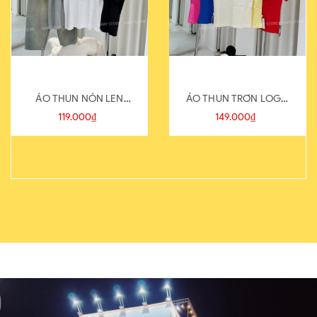
ÁO THUN NÓN LEN
ÁO THUN TRƠN LOGO
821-1
SAU
119.000₫
149.000₫