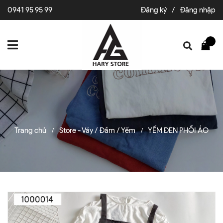
0941 95 95 99
Đăng ký
/
Đăng nhập
Trang chủ
Store - Váy / Đầm / Yếm
YẾM ĐEN PHỐI ÁO
/
/