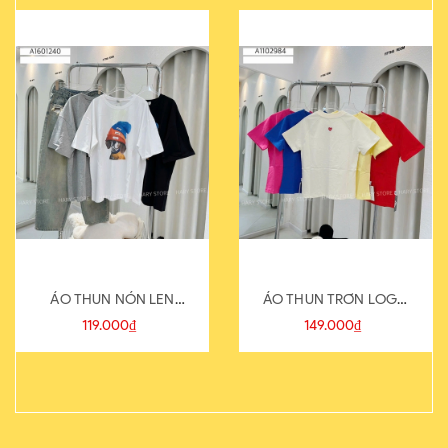
ÁO THUN NÓN LEN
ÁO THUN TRƠN LOGO
821-1
SAU
119.000₫
149.000₫