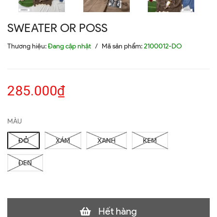
SWEATER OR POSS
Thương hiệu:
Đang cập nhật
/
Mã sản phẩm:
2100012-DO
285.000₫
MÀU
ĐỎ
XÁM
XANH
KEM
ĐEN
Hết hàng