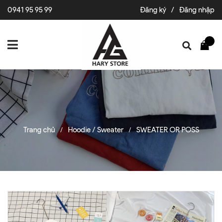
0941 95 95 99
Đăng ký
/
Đăng nhập
Trang chủ
Hoodie / Sweater
SWEATER OR POSS
/
/