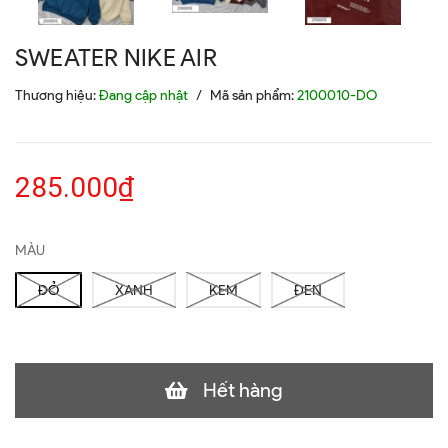
SWEATER NIKE AIR
Thương hiệu:
Đang cập nhật
/
Mã sản phẩm:
2100010-DO
285.000₫
MÀU
ĐỎ
XANH
KEM
ĐEN
Hết hàng