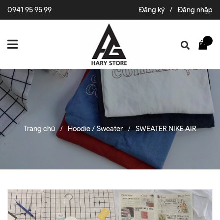
0941 95 95 99
Đăng ký
/
Đăng nhập
Trang chủ
Hoodie / Sweater
SWEATER NIKE AIR
/
/