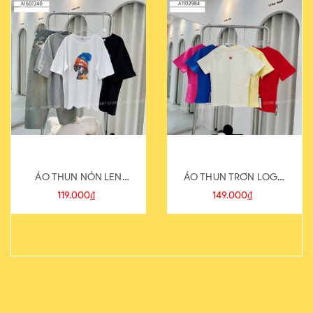
ÁO THUN NÓN LEN
ÁO THUN TRƠN LOGO
821-1
SAU
119.000₫
149.000₫