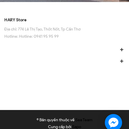
HARY Store
Địa chỉ:
774 Lê Thị Tạo, Thốt Nốt, Tp Cần Thơ
Hotline:
Hotline: 0941 95 95 99
© Bản quyền thuộc về
Sea Team
Cung cấp bởi
Sapo