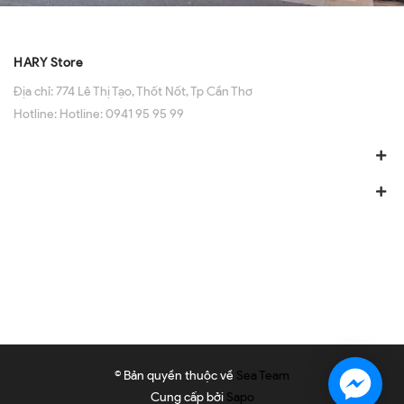
HARY Store
Địa chỉ:
774 Lê Thị Tạo, Thốt Nốt, Tp Cần Thơ
Hotline:
Hotline: 0941 95 95 99
© Bản quyền thuộc về
Sea Team
Cung cấp bởi
Sapo