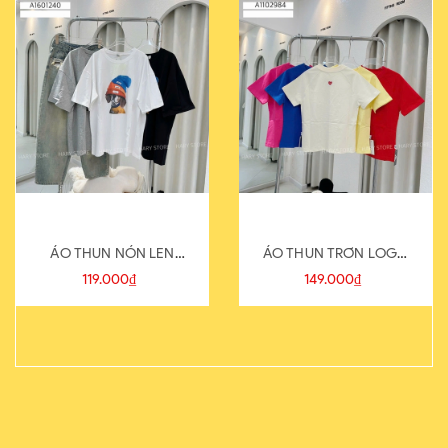
ÁO THUN NÓN LEN
ÁO THUN TRƠN LOGO
821-1
SAU
119.000₫
149.000₫