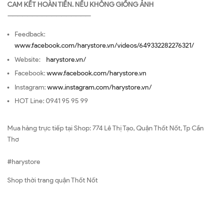
CAM KẾT HOÀN TIỀN. NẾU KHÔNG GIỐNG ẢNH
—————————————————
Feedback:
www.facebook.com/harystore.vn/videos/649332282276321/
Website:
harystore.vn/
Facebook:
www.facebook.com/harystore.vn
Instagram:
www.instagram.com/harystore.vn/
HOT Line: 0941 95 95 99
Mua hàng trực tiếp tại Shop: 774 Lê Thị Tạo, Quận Thốt Nốt, Tp Cần
Thơ
#harystore
Shop thời trang quận Thốt Nốt