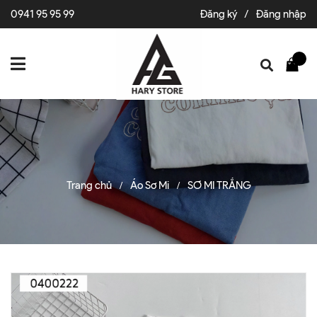
0941 95 95 99
Đăng ký
/
Đăng nhập
Trang chủ
Áo Sơ Mi
SƠ MI TRẮNG
/
/