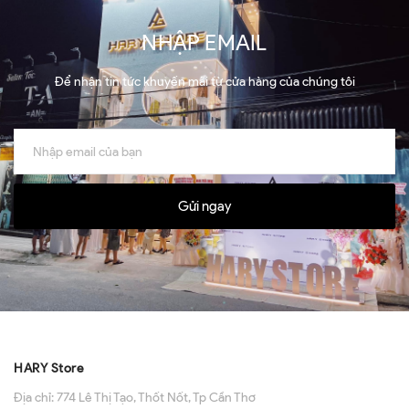
NHẬP EMAIL
Để nhận tin tức khuyến mãi từ cửa hàng của chúng tôi
Gửi ngay
HARY Store
Địa chỉ:
774 Lê Thị Tạo, Thốt Nốt, Tp Cần Thơ