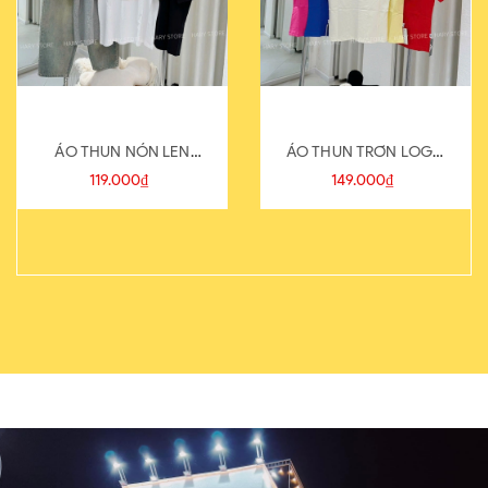
ÁO THUN NÓN LEN
ÁO THUN TRƠN LOGO
821-1
SAU
119.000₫
149.000₫