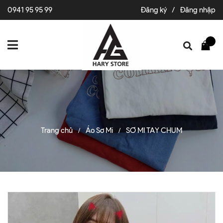
0941 95 95 99
Đăng ký
/
Đăng nhập
Trang chủ
Áo Sơ Mi
SƠ MI TAY CHUM
/
/