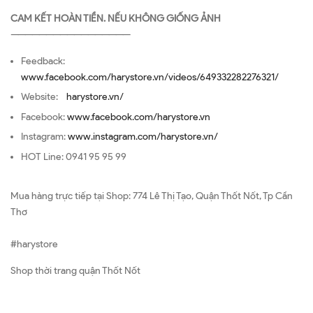
CAM KẾT HOÀN TIỀN. NẾU KHÔNG GIỐNG ẢNH
—————————————————
Feedback:
www.facebook.com/harystore.vn/videos/649332282276321/
Website:
harystore.vn/
Facebook:
www.facebook.com/harystore.vn
Instagram:
www.instagram.com/harystore.vn/
HOT Line: 0941 95 95 99
Mua hàng trực tiếp tại Shop: 774 Lê Thị Tạo, Quận Thốt Nốt, Tp Cần
Thơ
#harystore
Shop thời trang quận Thốt Nốt