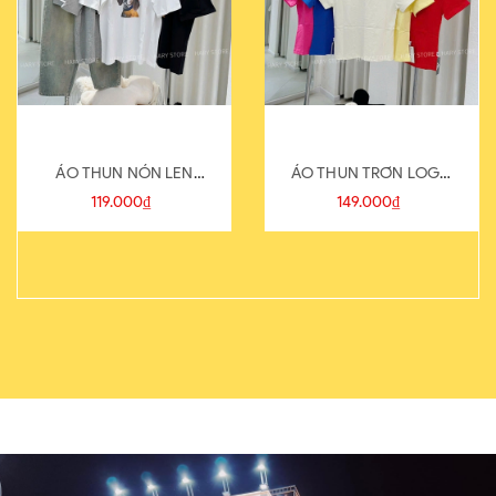
ÁO THUN NÓN LEN
ÁO THUN TRƠN LOGO
821-1
SAU
119.000₫
149.000₫