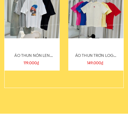
ÁO THUN NÓN LEN
ÁO THUN TRƠN LOGO
821-1
SAU
119.000₫
149.000₫