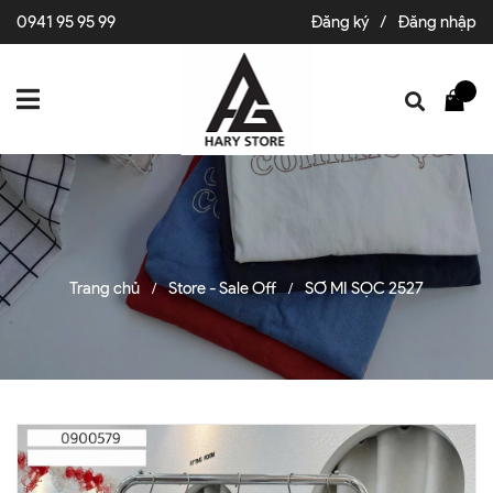
0941 95 95 99
Đăng ký
/
Đăng nhập
Trang chủ
Store - Sale Off
SƠ MI SỌC 2527
/
/