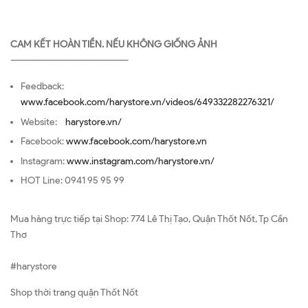
CAM KẾT HOÀN TIỀN. NẾU KHÔNG GIỐNG ẢNH
—————————————————
Feedback:
www.facebook.com/harystore.vn/videos/649332282276321/
Website:
harystore.vn/
Facebook:
www.facebook.com/harystore.vn
Instagram:
www.instagram.com/harystore.vn/
HOT Line: 0941 95 95 99
Mua hàng trực tiếp tại Shop: 774 Lê Thị Tạo, Quận Thốt Nốt, Tp Cần
Thơ
#harystore
Shop thời trang quận Thốt Nốt