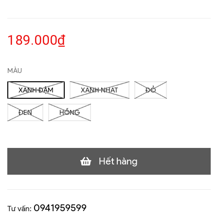
189.000₫
MÀU
XANH ĐẬM
XANH NHẠT
ĐỎ
ĐEN
HỒNG
Hết hàng
0941959599
Tư vấn: