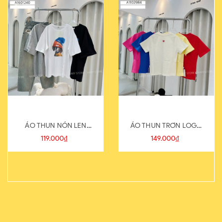
ÁO THUN NÓN LEN
ÁO THUN TRƠN LOGO
821-1
SAU
119.000₫
149.000₫