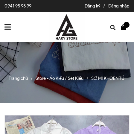
0941 95 95 99
Đăng ký
/
Đăng nhập
Trang chủ
Store - Áo Kiểu / Set Kiểu
SƠ MI KHOEN TÚI
/
/