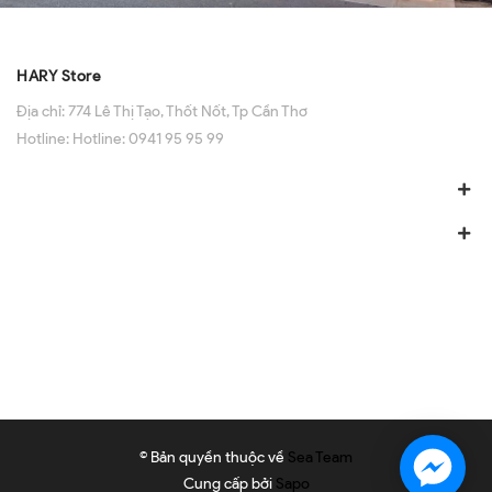
HARY Store
Địa chỉ:
774 Lê Thị Tạo, Thốt Nốt, Tp Cần Thơ
Hotline:
Hotline: 0941 95 95 99
© Bản quyền thuộc về
Sea Team
Cung cấp bởi
Sapo