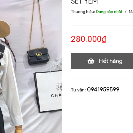
SET YẾM
Thương hiệu:
Đang cập nhật
/
M
280.000₫
Hết hàng
0941959599
Tư vấn: