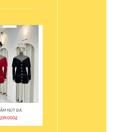
ẦM NÚT ĐÁ
ÁO THUN
239.000₫
109.000₫