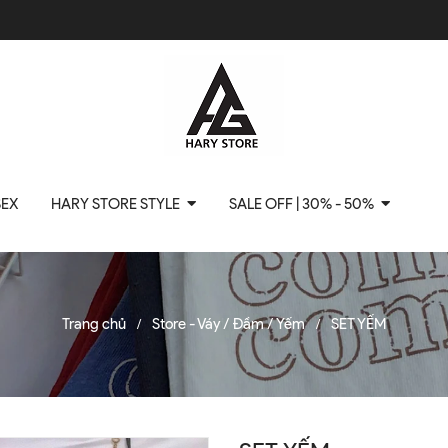
SEX
HARY STORE STYLE
SALE OFF | 30% - 50%
Trang chủ
Store - Váy / Đầm / Yếm
SET YẾM
/
/