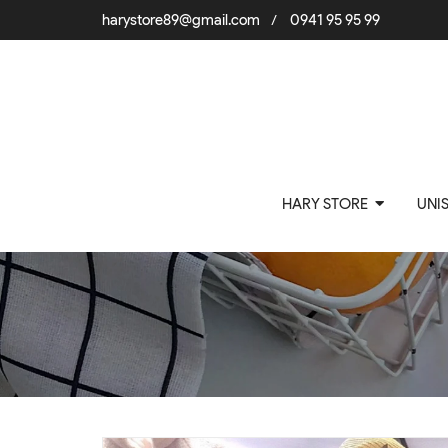
harystore89@gmail.com
0941 95 95 99
/
HARY STORE
UNI