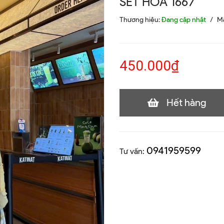
SET HOA 1667
Thương hiệu:
Đang cập nhật
/
M
450.000₫
Hết hàng
0941959599
Tư vấn: