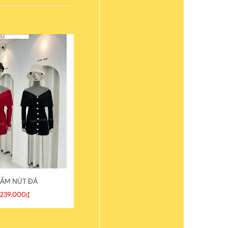
ẦM NÚT ĐÁ
ÁO THUN
239.000₫
109.000₫