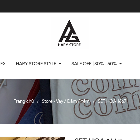
SEX
HARY STORE STYLE
SALE OFF | 30% - 50%
Trang chủ
Store - Váy / Đầm / Yếm
SET HOA 1667
/
/