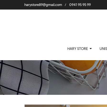
harystore89@gmail.com
0941 95 95 99
/
HARY STORE
UNI