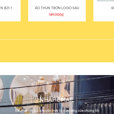
N 821-1
ÁO THUN TRƠN LOGO SAU
Đ
149.000₫
NHẬP EMAIL
Để nhận tin tức khuyến mãi từ cửa hàng của chúng tôi