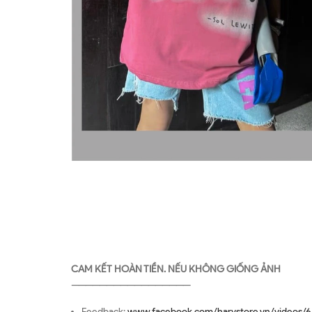
CAM KẾT HOÀN TIỀN. NẾU KHÔNG GIỐNG ẢNH
—————————————————
Feedback:
www.facebook.com/harystore.vn/videos/6