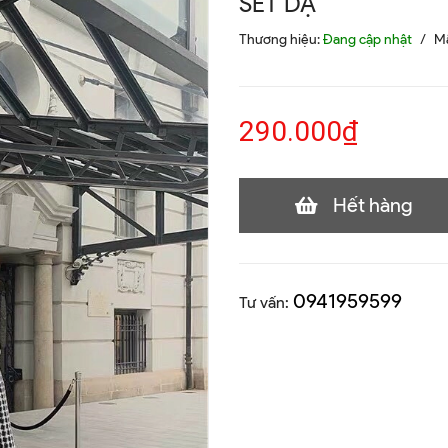
SET DẠ
Thương hiệu:
Đang cập nhật
/
M
290.000₫
Hết hàng
0941959599
Tư vấn: