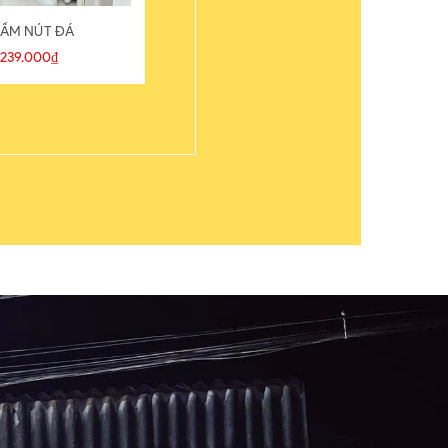
ẦM NÚT ĐÁ
ÁO THUN
239.000₫
109.000₫