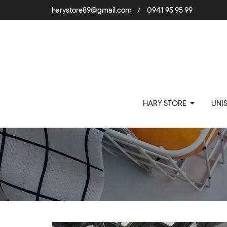
harystore89@gmail.com
0941 95 95 99
/
HARY STORE
UNI