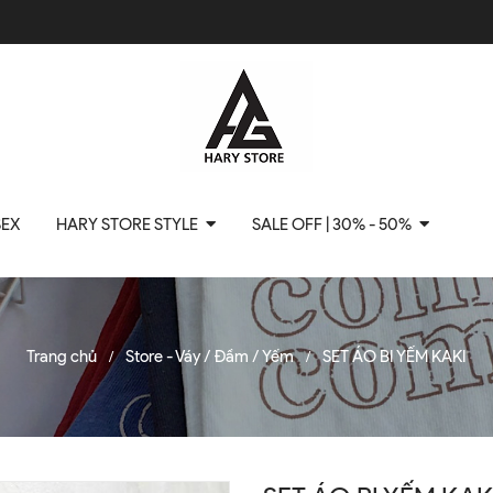
SEX
HARY STORE STYLE
SALE OFF | 30% - 50%
Trang chủ
Store - Váy / Đầm / Yếm
SET ÁO BI YẾM KAKI
/
/