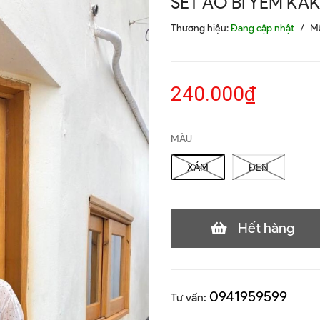
SET ÁO BI YẾM KAK
Thương hiệu:
Đang cập nhật
/
M
240.000₫
MÀU
XÁM
ĐEN
Hết hàng
0941959599
Tư vấn: