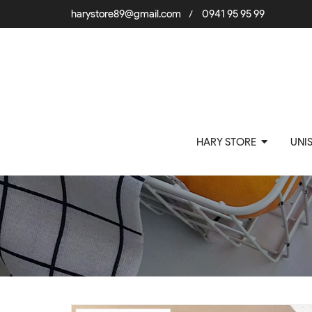
harystore89@gmail.com
0941 95 95 99
/
HARY STORE
UNI