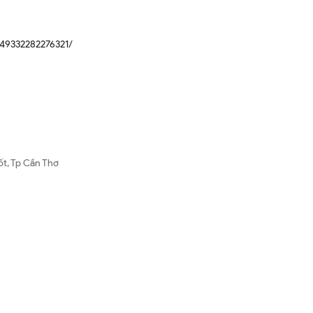
49332282276321/
ốt, Tp Cần Thơ