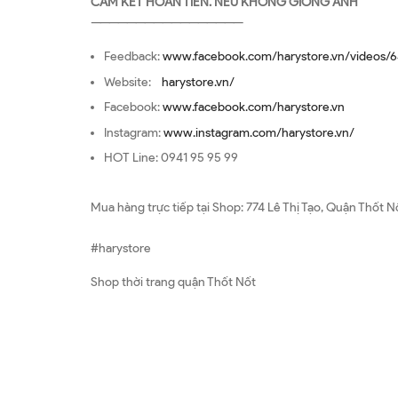
CAM KẾT HOÀN TIỀN. NẾU KHÔNG GIỐNG ẢNH
—————————————————
Feedback:
www.facebook.com/harystore.vn/videos/6
Website:
harystore.vn/
Facebook:
www.facebook.com/harystore.vn
Instagram:
www.instagram.com/harystore.vn/
HOT Line: 0941 95 95 99
Mua hàng trực tiếp tại Shop: 774 Lê Thị Tạo, Quận Thốt N
#harystore
Shop thời trang quận Thốt Nốt