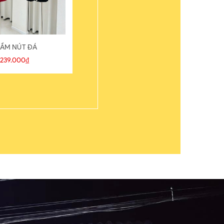
ẦM NÚT ĐÁ
ÁO THUN
239.000₫
109.000₫