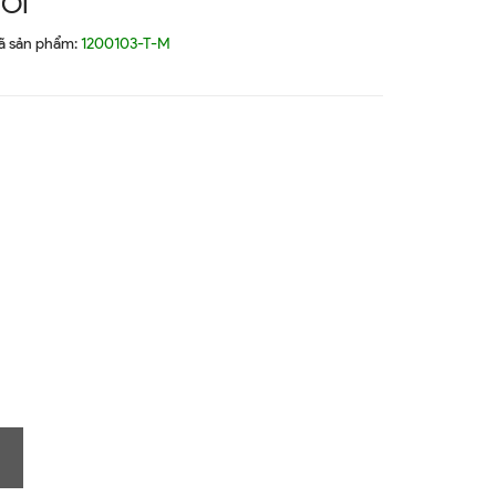
ỔI
ã sản phẩm:
1200103-T-M