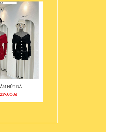
ẦM NÚT ĐÁ
ÁO THUN
239.000₫
109.000₫