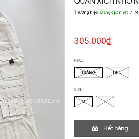
QUẦN XÍCH NHỎ N
Thương hiệu:
Đang cập nhật
/
M
305.000₫
MÀU
TRẮNG
ĐEN
SIZE
M
L
Hết hàng