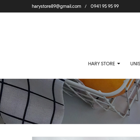
harystore89@gmail.com
0941 95 95 99
/
HARY STORE
UNI