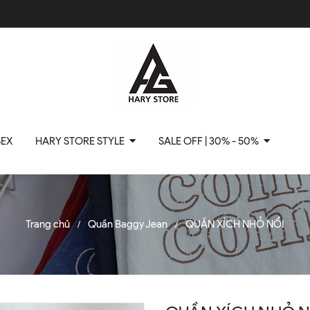
SEX
HARY STORE STYLE
SALE OFF | 30% - 50%
Trang chủ
Quần Baggy Jean
QUẦN XÍCH NHỎ NỔI
/
/