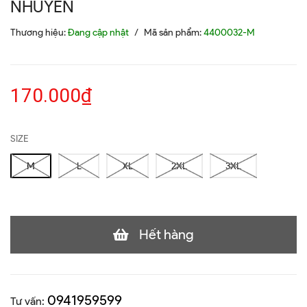
NHUYỄN
Thương hiệu:
Đang cập nhật
/
Mã sản phẩm:
4400032-M
170.000₫
SIZE
M
L
XL
2XL
3XL
Hết hàng
0941959599
Tư vấn: