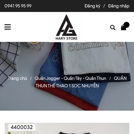
0941 95 95 99
Đăng ký
/
Đăng nhập
Trang chủ
Quần Jogger - Quần Tây - Quần Thun
QUẦN
/
/
THUN THỂ THAO 1 SỌC NHUYỄN