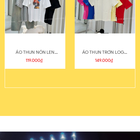
ÁO THUN NÓN LEN
ÁO THUN TRƠN LOGO
821-1
SAU
119.000₫
149.000₫