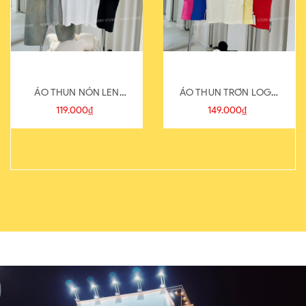
ÁO THUN NÓN LEN
ÁO THUN TRƠN LOGO
821-1
SAU
119.000₫
149.000₫