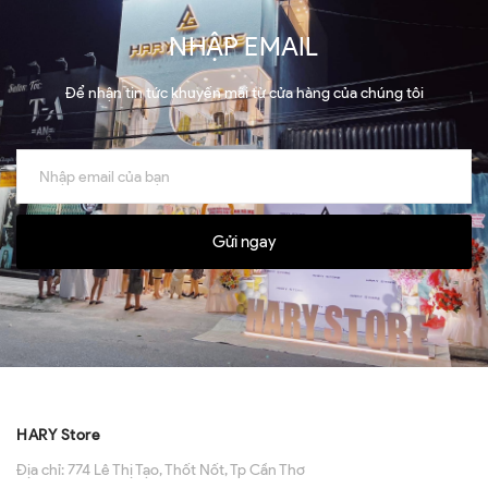
NHẬP EMAIL
Để nhận tin tức khuyến mãi từ cửa hàng của chúng tôi
Gửi ngay
HARY Store
Địa chỉ:
774 Lê Thị Tạo, Thốt Nốt, Tp Cần Thơ