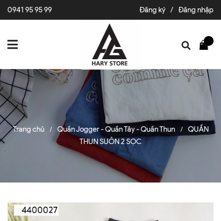
0941 95 95 99
Đăng ký
/
Đăng nhập
Trang chủ
Quần Jogger - Quần Tây - Quần Thun
QUẦN
/
/
THUN SUÔN 2 SỌC