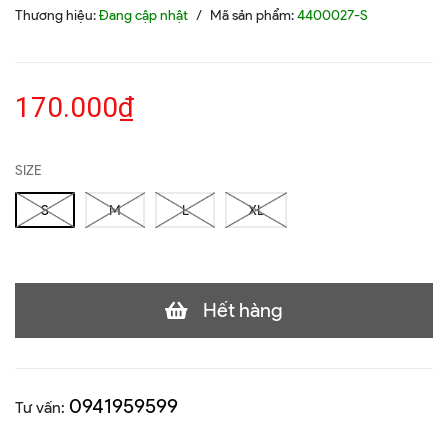
Thương hiệu:
Đang cập nhật
/
Mã sản phẩm:
4400027-S
170.000₫
SIZE
S
M
L
XL
Hết hàng
0941959599
Tư vấn: