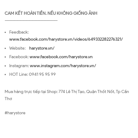
CAM KẾT HOÀN TIỀN. NẾU KHÔNG GIỐNG ẢNH
—————————————————
Feedback:
www.facebook.com/harystore.vn/videos/649332282276321/
Website:
harystore.vn/
Facebook:
www.facebook.com/harystore.vn
Instagram:
www.instagram.com/harystore.vn/
HOT Line: 0941 95 95 99
Mua hàng trực tiếp tại Shop: 774 Lê Thị Tạo, Quận Thốt Nốt, Tp Cần
Thơ
#harystore