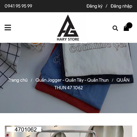
0941 95 95 99
Đăng ký
/
Đăng nhập
Trang chủ
Quần Jogger - Quần Tây - Quần Thun
QUẦN
/
/
THUN 47 1062