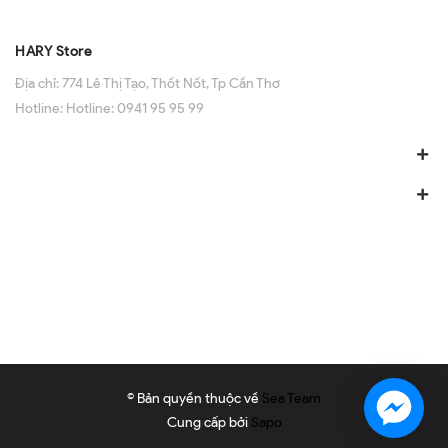
HARY Store
Địa chỉ:
774 Lê Thị Tạo, Thốt Nốt, Tp Cần Thơ
Hotline:
Hotline: 0941 95 95 99
© Bản quyền thuộc về
Sea Team
Cung cấp bởi
Sapo