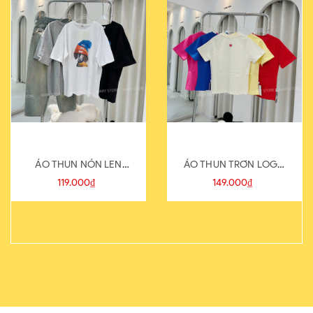
ÁO THUN NÓN LEN
ÁO THUN TRƠN LOGO
821-1
SAU
119.000₫
149.000₫