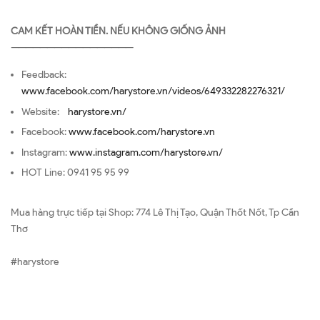
CAM KẾT HOÀN TIỀN. NẾU KHÔNG GIỐNG ẢNH
—————————————————
Feedback:
www.facebook.com/harystore.vn/videos/649332282276321/
Website:
harystore.vn/
Facebook:
www.facebook.com/harystore.vn
Instagram:
www.instagram.com/harystore.vn/
HOT Line: 0941 95 95 99
Mua hàng trực tiếp tại Shop: 774 Lê Thị Tạo, Quận Thốt Nốt, Tp Cần
Thơ
#harystore