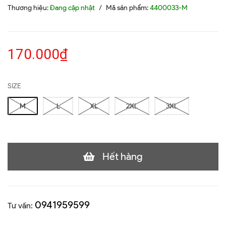
Thương hiệu:
Đang cập nhật
/
Mã sản phẩm:
4400033-M
170.000₫
SIZE
M
L
XL
2XL
3XL
Hết hàng
0941959599
Tư vấn: