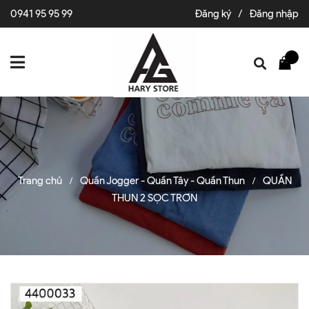
0941 95 95 99
Đăng ký
/
Đăng nhập
Trang chủ
Quần Jogger - Quần Tây - Quần Thun
QUẦN
/
/
THUN 2 SỌC TRƠN