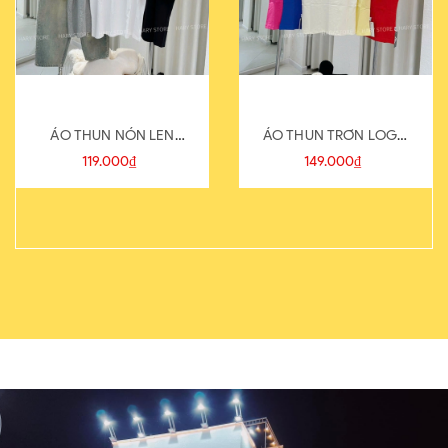
ÁO THUN NÓN LEN
ÁO THUN TRƠN LOGO
821-1
SAU
119.000₫
149.000₫