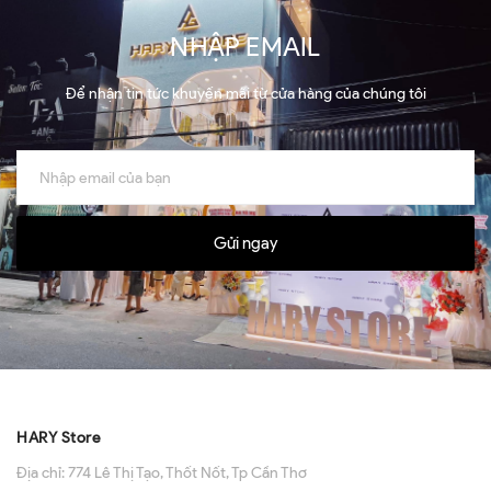
NHẬP EMAIL
Để nhận tin tức khuyến mãi từ cửa hàng của chúng tôi
Gửi ngay
HARY Store
Địa chỉ:
774 Lê Thị Tạo, Thốt Nốt, Tp Cần Thơ