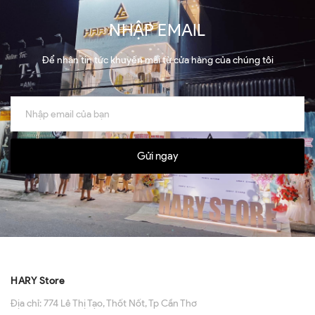
NHẬP EMAIL
Để nhận tin tức khuyến mãi từ cửa hàng của chúng tôi
Gửi ngay
HARY Store
Địa chỉ:
774 Lê Thị Tạo, Thốt Nốt, Tp Cần Thơ