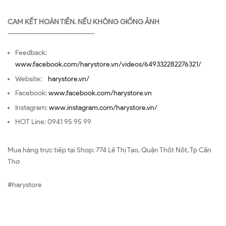
CAM KẾT HOÀN TIỀN. NẾU KHÔNG GIỐNG ẢNH
—————————————————
Feedback:
www.facebook.com/harystore.vn/videos/649332282276321/
Website:
harystore.vn/
Facebook:
www.facebook.com/harystore.vn
Instagram:
www.instagram.com/harystore.vn/
HOT Line: 0941 95 95 99
Mua hàng trực tiếp tại Shop: 774 Lê Thị Tạo, Quận Thốt Nốt, Tp Cần
Thơ
#harystore