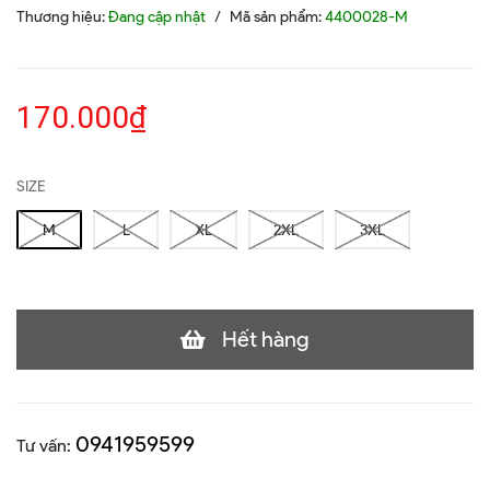
Thương hiệu:
Đang cập nhật
/
Mã sản phẩm:
4400028-M
170.000₫
SIZE
M
L
XL
2XL
3XL
Hết hàng
0941959599
Tư vấn: