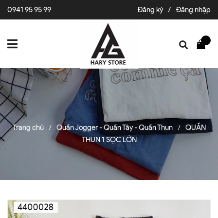
0941 95 95 99
Đăng ký
/
Đăng nhập
Trang chủ
Quần Jogger - Quần Tây - Quần Thun
QUẦN
/
/
THUN 1 SỌC LỚN