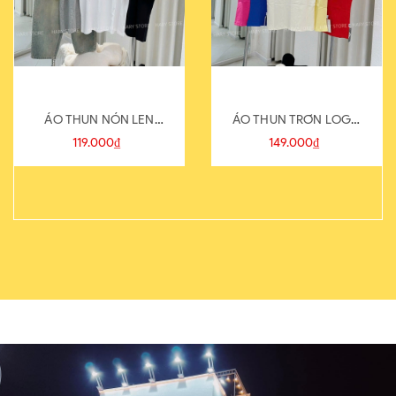
ÁO THUN NÓN LEN
ÁO THUN TRƠN LOGO
821-1
SAU
119.000₫
149.000₫