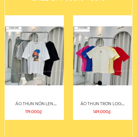
ÁO THUN NÓN LEN
ÁO THUN TRƠN LOGO
821-1
SAU
119.000₫
149.000₫