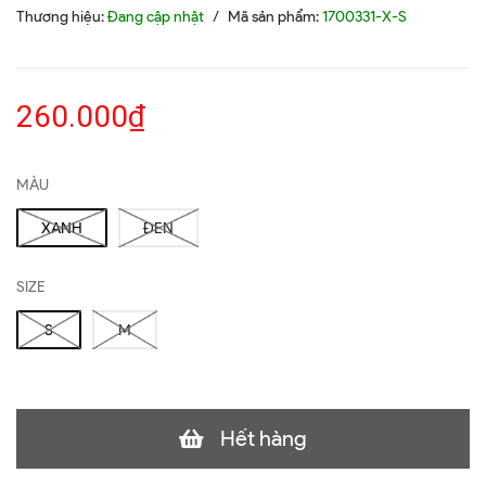
Thương hiệu:
Đang cập nhật
/
Mã sản phẩm:
1700331-X-S
260.000₫
MÀU
XANH
ĐEN
SIZE
S
M
Hết hàng