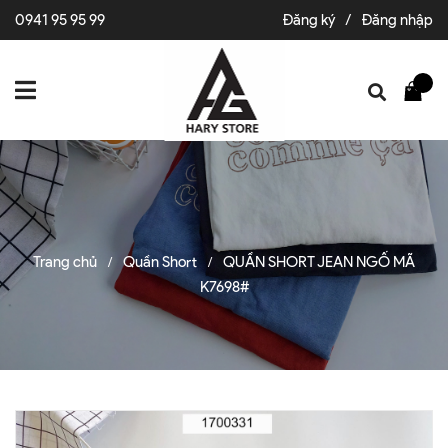
0941 95 95 99
Đăng ký
/
Đăng nhập
Trang chủ
Quần Short
QUẦN SHORT JEAN NGỐ MÃ
/
/
K7698#