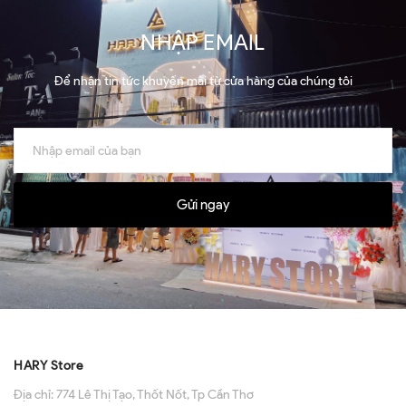
NHẬP EMAIL
Để nhận tin tức khuyến mãi từ cửa hàng của chúng tôi
Gửi ngay
HARY Store
Địa chỉ:
774 Lê Thị Tạo, Thốt Nốt, Tp Cần Thơ