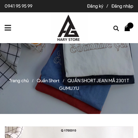
0941 95 95 99
Đăng ký
/
Đăng nhập
Trang chủ
Quần Short
QUẦN SHORT JEAN MÃ 2301 T
/
/
GUMU.YU