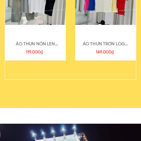
ÁO THUN NÓN LEN
ÁO THUN TRƠN LOGO
821-1
SAU
119.000₫
149.000₫