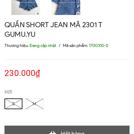
QUẦN SHORT JEAN MÃ 2301 T
GUMU.YU
Thương hiệu:
Đang cập nhật
/
Mã sản phẩm:
1700310-S
230.000₫
SIZE
S
M
Hết hàng