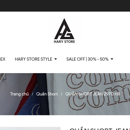
SEX
HARY STORE STYLE
SALE OFF | 30% - 50%
Trang chủ
Quần Short
QUẦN SHORT JEAN 2970 H8
/
/