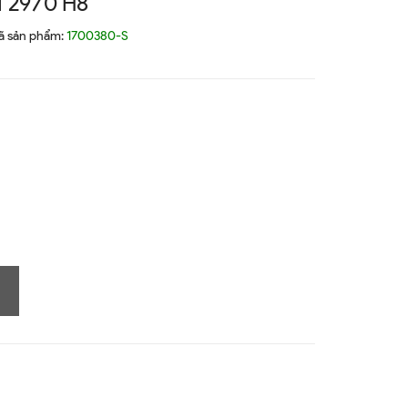
 2970 H8
ã sản phẩm:
1700380-S