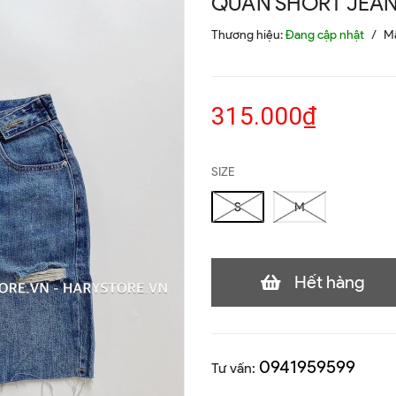
QUẦN SHORT JEAN
Thương hiệu:
Đang cập nhật
/
M
315.000₫
SIZE
S
M
Hết hàng
0941959599
Tư vấn: