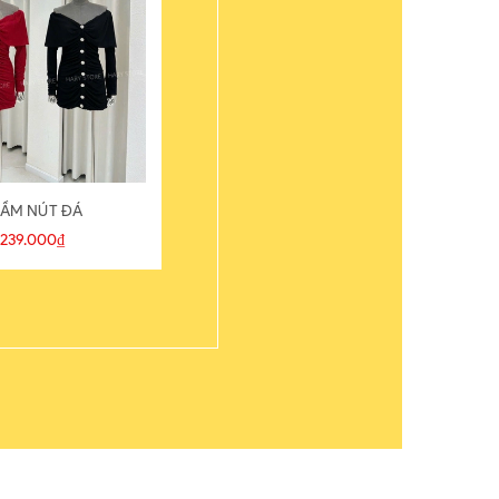
ẦM NÚT ĐÁ
ÁO THUN
239.000₫
109.000₫