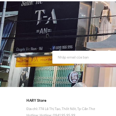
HARY Store
Địa chỉ:
774 Lê Thị Tạo, Thốt Nốt, Tp Cần Thơ
Hotline:
Hotline: 0941 95 95 99