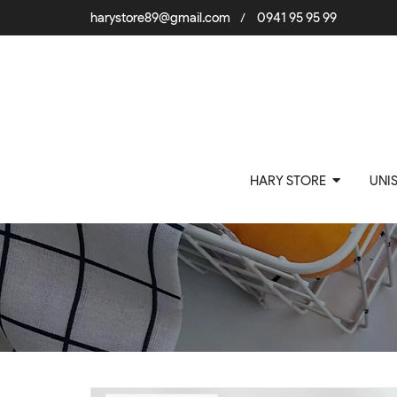
harystore89@gmail.com
0941 95 95 99
/
HARY STORE
UNI