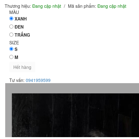
Thương hiệu:
Đang cập nhật
/
Mã sản phẩm:
Đang cập nhật
MÀU
XANH
ĐEN
TRẮNG
SIZE
S
M
Hết hàng
Tư vấn:
0941959599