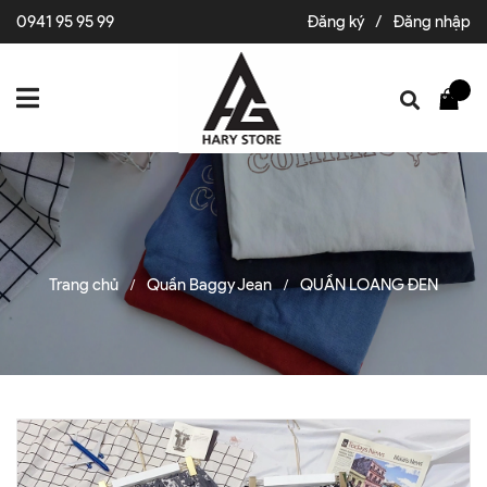
0941 95 95 99
Đăng ký
/
Đăng nhập
Trang chủ
Quần Baggy Jean
QUẦN LOANG ĐEN
/
/