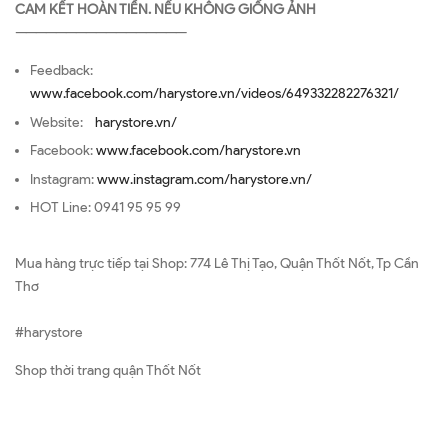
CAM KẾT HOÀN TIỀN. NẾU KHÔNG GIỐNG ẢNH
—————————————————
Feedback:
www.facebook.com/harystore.vn/videos/649332282276321/
Website:
harystore.vn/
Facebook:
www.facebook.com/harystore.vn
Instagram:
www.instagram.com/harystore.vn/
HOT Line: 0941 95 95 99
Mua hàng trực tiếp tại Shop: 774 Lê Thị Tạo, Quận Thốt Nốt, Tp Cần
Thơ
#harystore
Shop thời trang quận Thốt Nốt