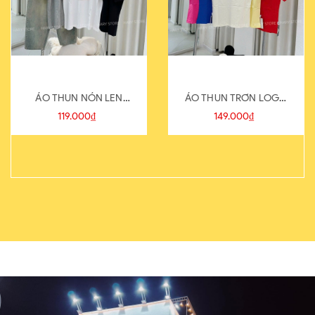
ÁO THUN NÓN LEN
ÁO THUN TRƠN LOGO
821-1
SAU
119.000₫
149.000₫