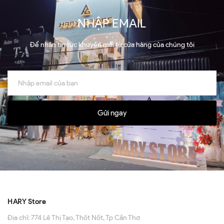
NHẬP EMAIL
Để nhận tin tức khuyến mãi từ cửa hàng của chúng tôi
Gửi ngay
HARY Store
Địa chỉ:
774 Lê Thị Tạo, Thốt Nốt, Tp Cần Thơ