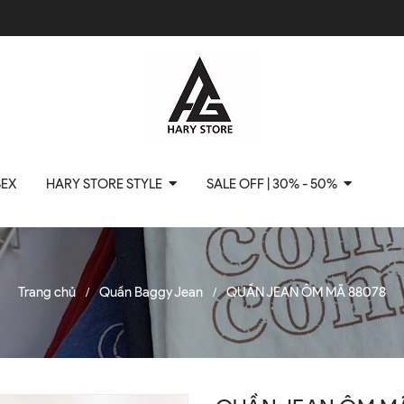
SEX
HARY STORE STYLE
SALE OFF | 30% - 50%
Trang chủ
Quần Baggy Jean
QUẦN JEAN ÔM MÃ 88078
/
/