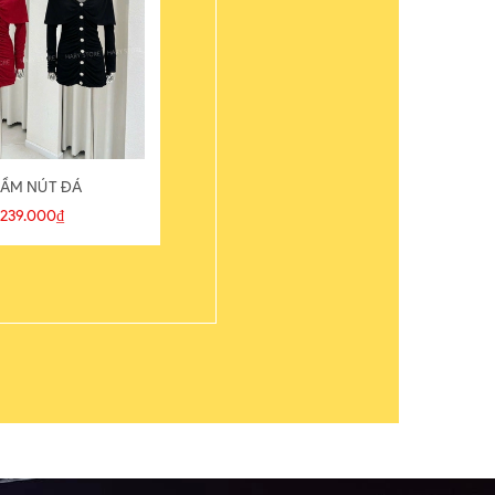
ẦM NÚT ĐÁ
ÁO THUN
239.000₫
109.000₫