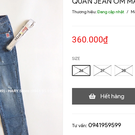
QUẦN JEAN ÔM MÃ
Thương hiệu:
Đang cập nhật
/
M
360.000₫
SIZE
26
27
28
Hết hàng
0941959599
Tư vấn: