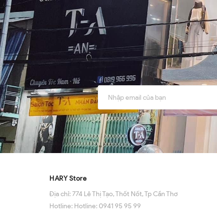
HARY Store
Địa chỉ:
774 Lê Thị Tạo, Thốt Nốt, Tp Cần Thơ
Hotline:
Hotline: 0941 95 95 99