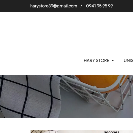
harystore89@gmail.com
0941 95 95 99
/
HARY STORE
UNI