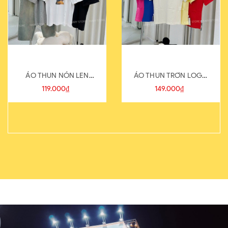
ÁO THUN NÓN LEN
ÁO THUN TRƠN LOGO
821-1
SAU
119.000₫
149.000₫