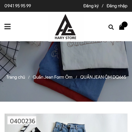
0941 95 95 99
Đăng ký
/
Đăng nhập
Trang chủ
Quần Jean Form Ôm
QUẦN JEAN ÔM DQ665
/
/