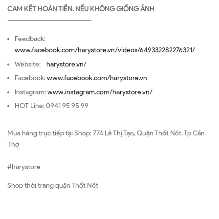
CAM KẾT HOÀN TIỀN. NẾU KHÔNG GIỐNG ẢNH
—————————————————
Feedback:
www.facebook.com/harystore.vn/videos/649332282276321/
Website:
harystore.vn/
Facebook:
www.facebook.com/harystore.vn
Instagram:
www.instagram.com/harystore.vn/
HOT Line: 0941 95 95 99
Mua hàng trực tiếp tại Shop: 774 Lê Thị Tạo, Quận Thốt Nốt, Tp Cần
Thơ
#harystore
Shop thời trang quận Thốt Nốt