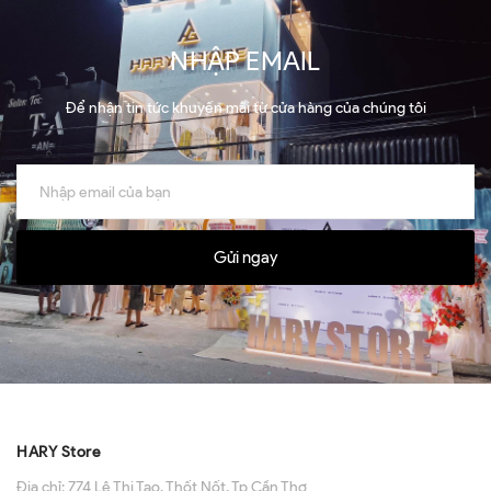
NHẬP EMAIL
Để nhận tin tức khuyến mãi từ cửa hàng của chúng tôi
Gửi ngay
HARY Store
Địa chỉ:
774 Lê Thị Tạo, Thốt Nốt, Tp Cần Thơ