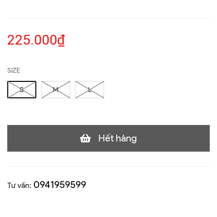
225.000₫
SIZE
S
M
L
Hết hàng
0941959599
Tư vấn: