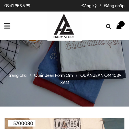
0941 95 95 99
Đăng ký
/
Đăng nhập
Trang chủ
Quần Jean Form Ôm
QUẦN JEAN ÔM 1039
/
/
XÁM