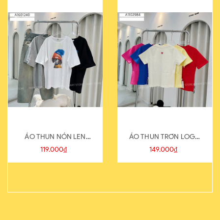
ÁO THUN NÓN LEN
ÁO THUN TRƠN LOGO
821-1
SAU
119.000₫
149.000₫