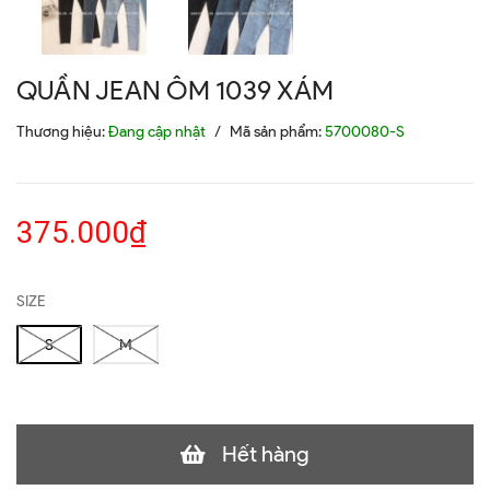
QUẦN JEAN ÔM 1039 XÁM
Thương hiệu:
Đang cập nhật
/
Mã sản phẩm:
5700080-S
375.000₫
SIZE
S
M
Hết hàng