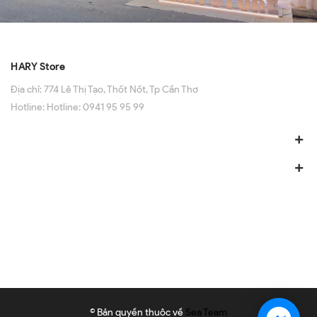
HARY Store
Địa chỉ:
774 Lê Thị Tạo, Thốt Nốt, Tp Cần Thơ
Hotline:
Hotline: 0941 95 95 99
© Bản quyền thuộc về
Sea Team