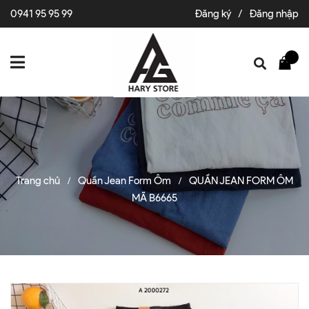
0941 95 95 99
Đăng ký
/
Đăng nhập
Trang chủ
Quần Jean Form Ôm
QUẦN JEAN FORM ÔM
/
/
MÃ B6665