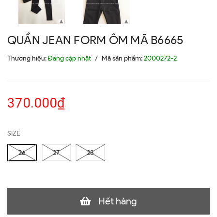
QUẦN JEAN FORM ÔM MÃ B6665
Thương hiệu:
Đang cập nhật
/
Mã sản phẩm:
2000272-2
370.000₫
SIZE
26
27
28
Hết hàng