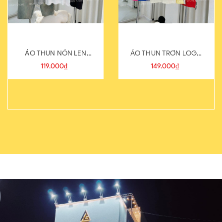
ÁO THUN NÓN LEN
ÁO THUN TRƠN LOGO
821-1
SAU
119.000₫
149.000₫