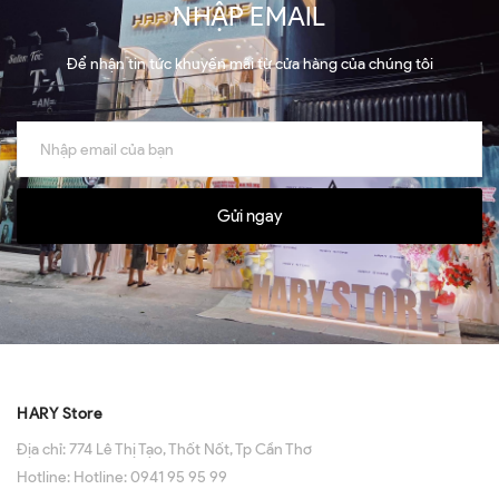
NHẬP EMAIL
Để nhận tin tức khuyến mãi từ cửa hàng của chúng tôi
Gửi ngay
HARY Store
Địa chỉ:
774 Lê Thị Tạo, Thốt Nốt, Tp Cần Thơ
Hotline:
Hotline: 0941 95 95 99