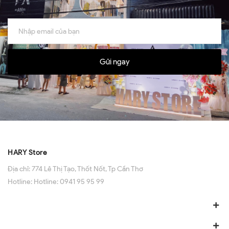
Gửi ngay
HARY Store
Địa chỉ:
774 Lê Thị Tạo, Thốt Nốt, Tp Cần Thơ
Hotline:
Hotline: 0941 95 95 99