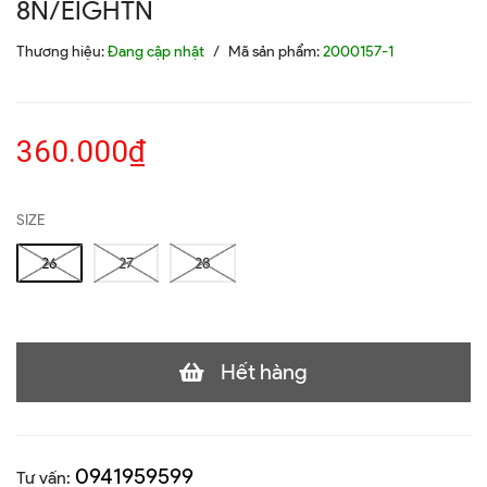
8N/EIGHTN
Thương hiệu:
Đang cập nhật
/
Mã sản phẩm:
2000157-1
360.000₫
SIZE
26
27
28
Hết hàng
0941959599
Tư vấn: