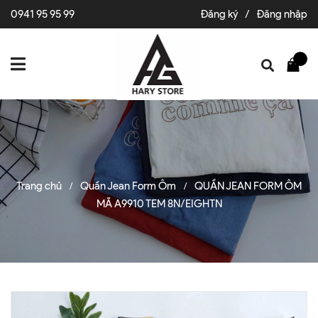
0941 95 95 99
Đăng ký
/
Đăng nhập
Trang chủ
Quần Jean Form Ôm
QUẦN JEAN FORM ÔM
/
/
MÃ A9910 TEM 8N/EIGHTN