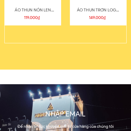
ÁO THUN NÓN LEN
ÁO THUN TRƠN LOGO
821-1
SAU
119.000₫
149.000₫
NHẬP EMAIL
Để nhận tin tức khuyến mãi từ cửa hàng của chúng tôi