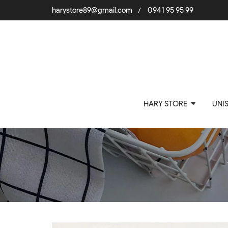
harystore89@gmail.com
0941 95 95 99
/
HARY STORE
UNI