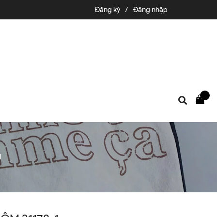
Đăng ký
/
Đăng nhập
1