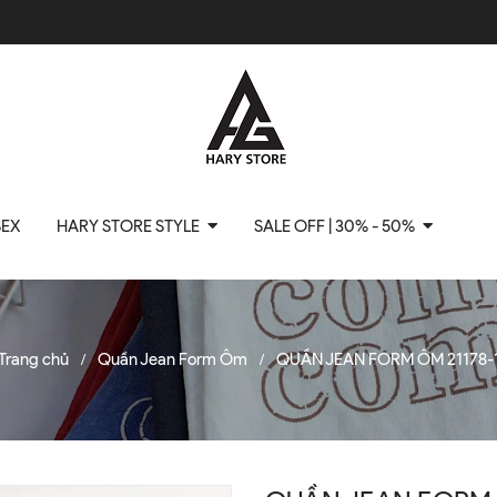
SEX
HARY STORE STYLE
SALE OFF | 30% - 50%
Trang chủ
Quần Jean Form Ôm
QUẦN JEAN FORM ÔM 21178-
/
/