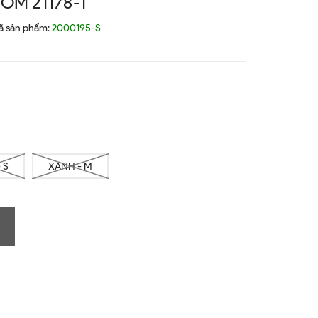
ÔM 21178-1
ã sản phẩm:
2000195-S
 S
XANH - M