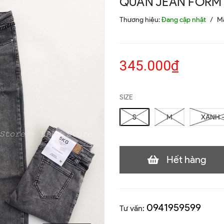
QUẦN JEAN FORM 
Thương hiệu:
Đang cập nhật
/
M
345.000₫
SIZE
S
M
XANH -
Hết hàng
0941959599
Tư vấn: