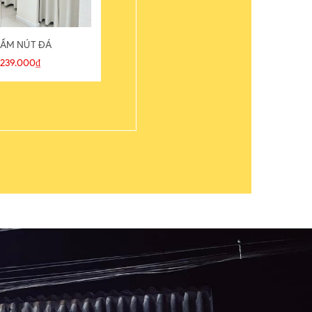
ẦM NÚT ĐÁ
ÁO THUN
239.000₫
109.000₫