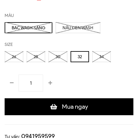
MÀU
BẠC WASH SÁNG
NÂU ĐEN WASH
SIZE
26
28
30
32
34
Mua ngay
0941959599
Tư vấn: