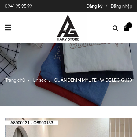
0941 95 95 99
Đăng ký
/
Đăng nhập
Trang chủ
Unisex
QUẦN DENIM MYLIFE - WIDE LEG QJ23
/
/