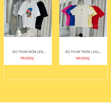
ÁO THUN NÓN LEN
ÁO THUN TRƠN LOGO
821-1
SAU
119.000₫
149.000₫