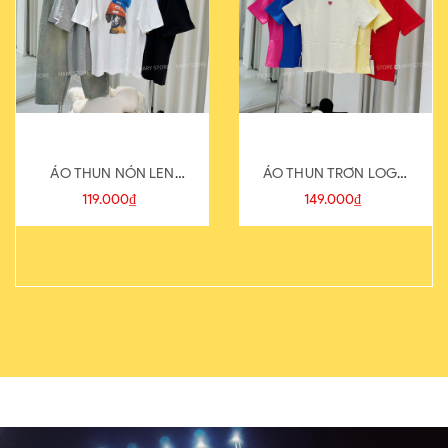
ÁO THUN NÓN LEN
ÁO THUN TRƠN LOGO
821-1
SAU
119.000₫
149.000₫