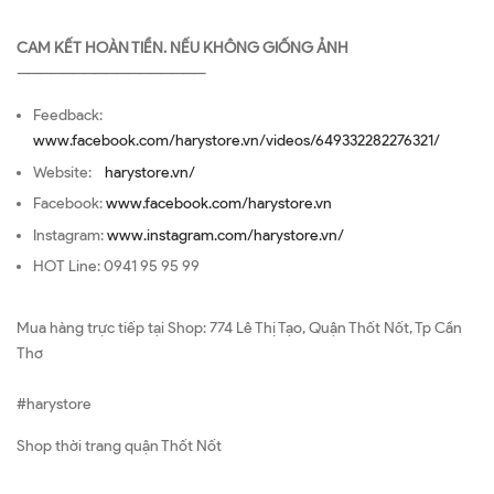
CAM KẾT HOÀN TIỀN. NẾU KHÔNG GIỐNG ẢNH
—————————————————
Feedback:
www.facebook.com/harystore.vn/videos/649332282276321/
Website:
harystore.vn/
Facebook:
www.facebook.com/harystore.vn
Instagram:
www.instagram.com/harystore.vn/
HOT Line: 0941 95 95 99
Mua hàng trực tiếp tại Shop: 774 Lê Thị Tạo, Quận Thốt Nốt, Tp Cần
Thơ
#harystore
Shop thời trang quận Thốt Nốt