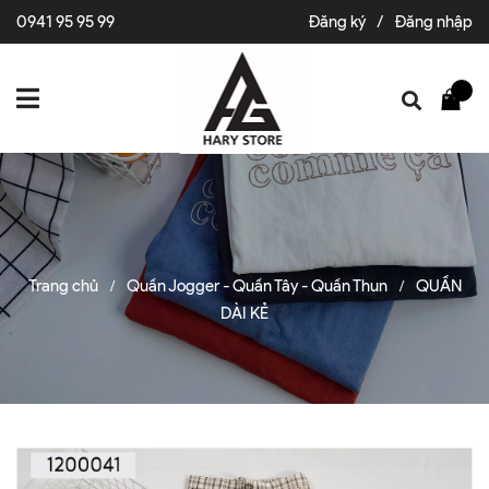
0941 95 95 99
Đăng ký
/
Đăng nhập
Trang chủ
Quần Jogger - Quần Tây - Quần Thun
QUẦN
/
/
DÀI KẺ