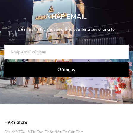
NHẬP EMAIL
Để nhận tin tức khuyến mãi từ cửa hàng của chúng tôi
Gửi ngay
HARY Store
Địa chỉ:
774 Lê Thị Tạo, Thốt Nốt, Tp Cần Thơ