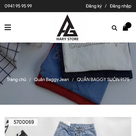
0941 95 95 99
Đăng ký
/
Đăng nhập
Trang chủ
Quần Baggy Jean
QUẦN BAGGY SUÔN 9175
/
/