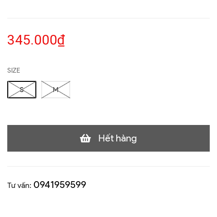
345.000₫
SIZE
S
M
Hết hàng
0941959599
Tư vấn: