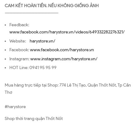
CAM KẾT HOÀN TIỀN. NẾU KHÔNG GIỐNG ẢNH
—————————————————
Feedback:
www.facebook.com/harystore.vn/videos/649332282276321/
Website:
harystore.vn/
Facebook:
www.facebook.com/harystore.vn
Instagram:
www.instagram.com/harystore.vn/
HOT Line: 0941 95 95 99
Mua hàng trực tiếp tại Shop: 774 Lê Thị Tạo, Quận Thốt Nốt, Tp Cần
Thơ
#harystore
Shop thời trang quận Thốt Nốt