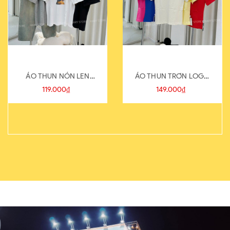
ÁO THUN NÓN LEN
ÁO THUN TRƠN LOGO
821-1
SAU
119.000₫
149.000₫