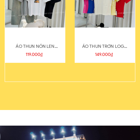
ÁO THUN NÓN LEN
ÁO THUN TRƠN LOGO
821-1
SAU
119.000₫
149.000₫