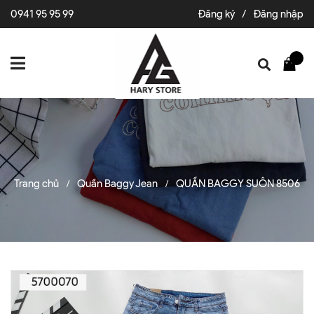
0941 95 95 99
Đăng ký
/
Đăng nhập
Trang chủ
Quần Baggy Jean
QUẦN BAGGY SUÔN 8506
/
/