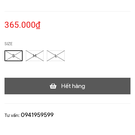
365.000₫
SIZE
S
M
L
Hết hàng
0941959599
Tư vấn: