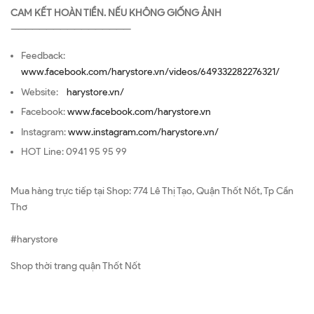
CAM KẾT HOÀN TIỀN. NẾU KHÔNG GIỐNG ẢNH
—————————————————
Feedback:
www.facebook.com/harystore.vn/videos/649332282276321/
Website:
harystore.vn/
Facebook:
www.facebook.com/harystore.vn
Instagram:
www.instagram.com/harystore.vn/
HOT Line: 0941 95 95 99
Mua hàng trực tiếp tại Shop: 774 Lê Thị Tạo, Quận Thốt Nốt, Tp Cần
Thơ
#harystore
Shop thời trang quận Thốt Nốt