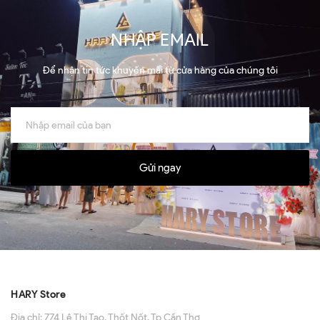
NHẬP EMAIL
Để nhận tin tức khuyến mãi từ cửa hàng của chúng tôi
Gửi ngay
HARY Store
Địa chỉ:
774 Lê Thị Tạo, Thốt Nốt, Tp Cần Thơ