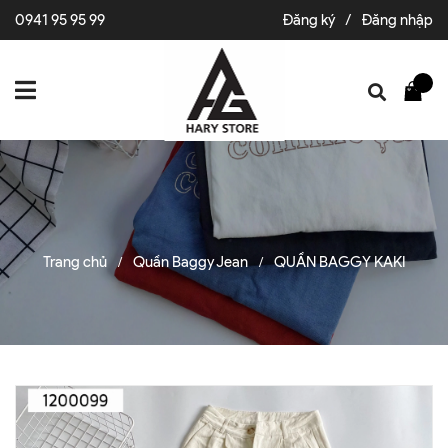
0941 95 95 99
Đăng ký
/
Đăng nhập
Trang chủ
Quần Baggy Jean
QUẦN BAGGY KAKI
/
/