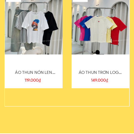
ÁO THUN NÓN LEN
ÁO THUN TRƠN LOGO
821-1
SAU
119.000₫
149.000₫