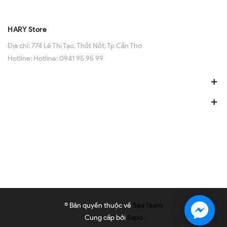
HARY Store
Địa chỉ:
774 Lê Thị Tạo, Thốt Nốt, Tp Cần Thơ
Hotline:
Hotline: 0941 95 95 99
© Bản quyền thuộc về
Sea Team
Cung cấp bởi
Sapo