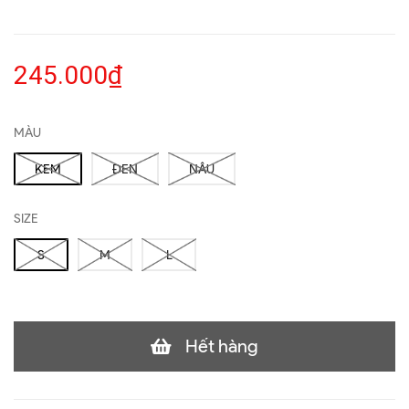
245.000₫
MÀU
KEM
ĐEN
NÂU
SIZE
S
M
L
Hết hàng