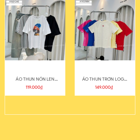
ÁO THUN NÓN LEN
ÁO THUN TRƠN LOGO
821-1
SAU
119.000₫
149.000₫