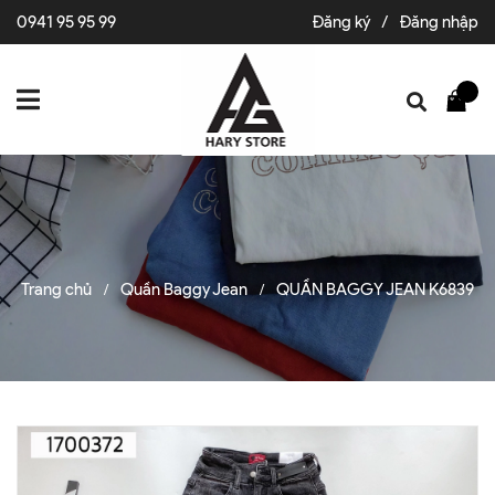
0941 95 95 99
Đăng ký
/
Đăng nhập
Trang chủ
Quần Baggy Jean
QUẦN BAGGY JEAN K6839
/
/