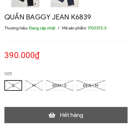
QUẦN BAGGY JEAN K6839
Thương hiệu:
Đang cập nhật
/
Mã sản phẩm:
1700372-S
390.000₫
SIZE
S
M
ĐEN - S
ĐEN - M
Hết hàng