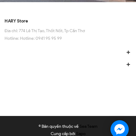
HARY Store
Địa chỉ:
774 Lê Thị Tạo, Thốt Nốt, Tp Cần Thơ
Hotline:
Hotline: 0941 95 95 99
© Bản quyền thuộc về
Sea Team
Cung cấp bởi
Sapo