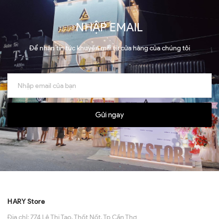
NHẬP EMAIL
Để nhận tin tức khuyến mãi từ cửa hàng của chúng tôi
Gửi ngay
HARY Store
Địa chỉ:
774 Lê Thị Tạo, Thốt Nốt, Tp Cần Thơ