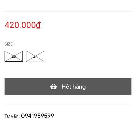
420.000₫
SIZE
26
27
Hết hàng
0941959599
Tư vấn: