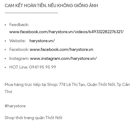
CAM KẾT HOÀN TIỀN. NẾU KHÔNG GIỐNG ẢNH
—————————————————
Feedback:
www.facebook.com/harystore.vn/videos/649332282276321/
Website:
harystore.vn/
Facebook:
www.facebook.com/harystore.vn
Instagram:
www.instagram.com/harystore.vn/
HOT Line: 0941 95 95 99
Mua hàng trực tiếp tại Shop: 774 Lê Thị Tạo, Quận Thốt Nốt, Tp Cần
Thơ
#harystore
Shop thời trang quận Thốt Nốt