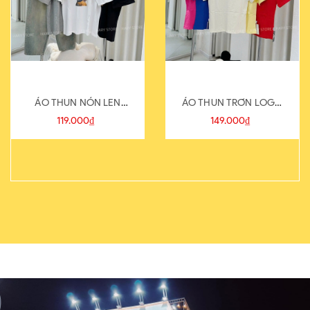
ÁO THUN NÓN LEN
ÁO THUN TRƠN LOGO
821-1
SAU
119.000₫
149.000₫