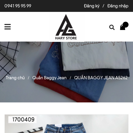
0941 95 95 99
Đăng ký
/
Đăng nhập
Trang chủ
Quần Baggy Jean
QUẦN BAGGY JEAN A5262
/
/