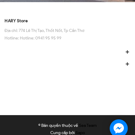
HARY Store
Địa chỉ:
774 Lê Thị Tạo, Thốt Nốt, Tp Cần Thơ
Hotline:
Hotline: 0941 95 95 99
© Bản quyền thuộc về
Sea Team
Cung cấp bởi
Sapo