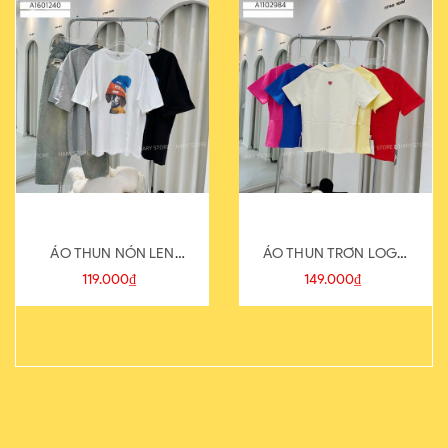
ÁO THUN NÓN LEN
ÁO THUN TRƠN LOGO
821-1
SAU
119.000₫
149.000₫