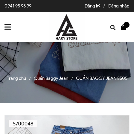
0941 95 95 99
Đăng ký
/
Đăng nhập
Trang chủ
Quần Baggy Jean
QUẦN BAGGY JEAN 8505
/
/