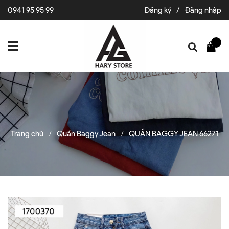
0941 95 95 99
Đăng ký
/
Đăng nhập
Trang chủ
Quần Baggy Jean
QUẦN BAGGY JEAN 66271
/
/