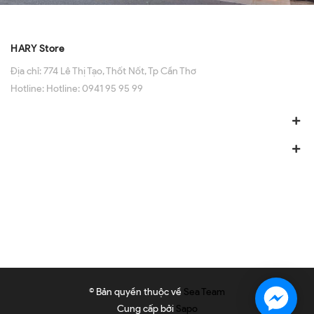
HARY Store
Địa chỉ:
774 Lê Thị Tạo, Thốt Nốt, Tp Cần Thơ
Hotline:
Hotline: 0941 95 95 99
© Bản quyền thuộc về
Sea Team
Cung cấp bởi
Sapo