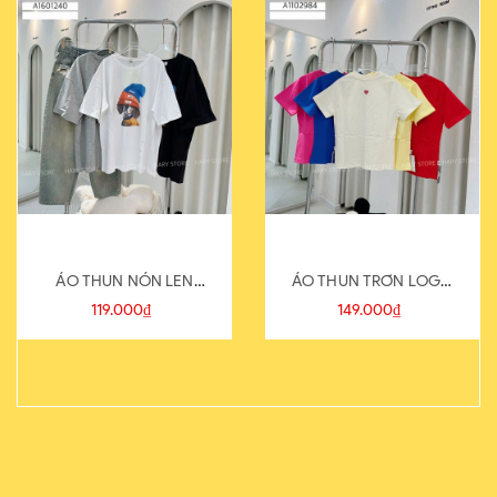
ÁO THUN NÓN LEN
ÁO THUN TRƠN LOGO
821-1
SAU
119.000₫
149.000₫