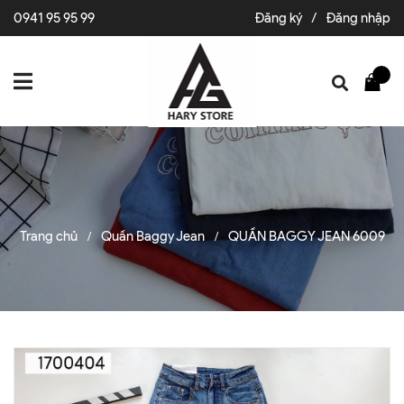
0941 95 95 99
Đăng ký
/
Đăng nhập
Trang chủ
Quần Baggy Jean
QUẦN BAGGY JEAN 6009
/
/