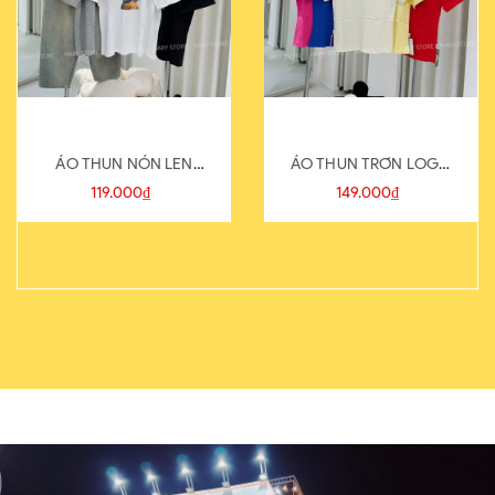
ÁO THUN NÓN LEN
ÁO THUN TRƠN LOGO
821-1
SAU
119.000₫
149.000₫