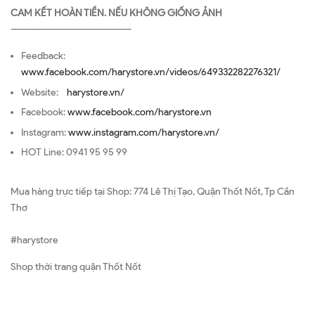
CAM KẾT HOÀN TIỀN. NẾU KHÔNG GIỐNG ẢNH
—————————————————
Feedback:
www.facebook.com/harystore.vn/videos/649332282276321/
Website:
harystore.vn/
Facebook:
www.facebook.com/harystore.vn
Instagram:
www.instagram.com/harystore.vn/
HOT Line: 0941 95 95 99
Mua hàng trực tiếp tại Shop: 774 Lê Thị Tạo, Quận Thốt Nốt, Tp Cần
Thơ
#harystore
Shop thời trang quận Thốt Nốt