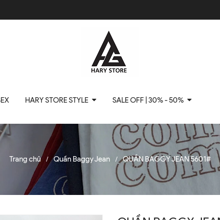
SEX
HARY STORE STYLE
SALE OFF | 30% - 50%
Trang chủ
Quần Baggy Jean
QUẦN BAGGY JEAN 5601#
/
/