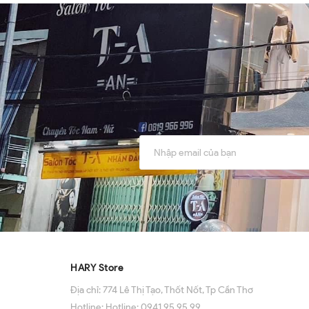
HARY Store
Địa chỉ:
774 Lê Thị Tạo, Thốt Nốt, Tp Cần Thơ
Hotline:
Hotline: 0941 95 95 99