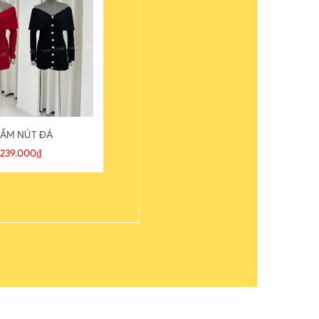
ẦM NÚT ĐÁ
ÁO THUN
239.000₫
109.000₫