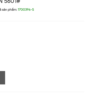
 5601#
ã sản phẩm:
1700396-S