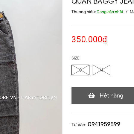
QUẦN BAGGY JEAN
Thương hiệu:
Đang cập nhật
/
M
350.000₫
SIZE
S
M
Hết hàng
0941959599
Tư vấn: