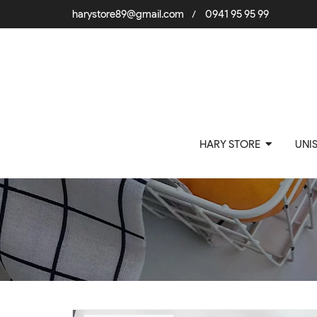
harystore89@gmail.com
0941 95 95 99
/
HARY STORE
UNI