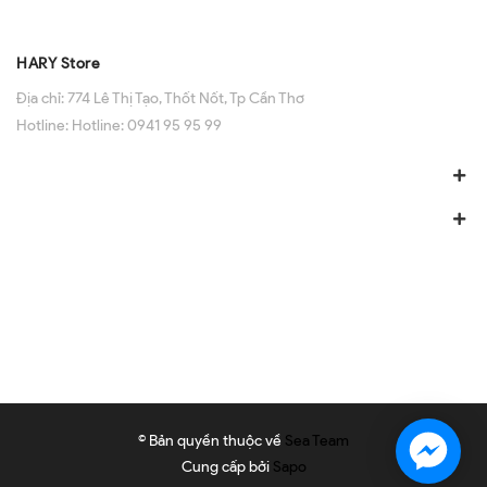
HARY Store
Địa chỉ:
774 Lê Thị Tạo, Thốt Nốt, Tp Cần Thơ
Hotline:
Hotline: 0941 95 95 99
© Bản quyền thuộc về
Sea Team
Cung cấp bởi
Sapo