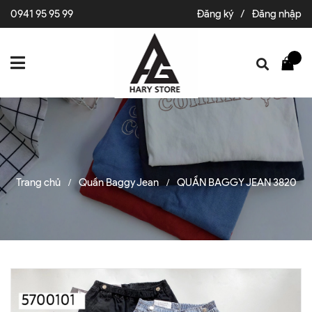
0941 95 95 99
Đăng ký
/
Đăng nhập
Trang chủ
Quần Baggy Jean
QUẦN BAGGY JEAN 3820
/
/