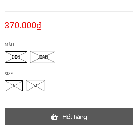
370.000₫
MÀU
ĐEN
JEAN
SIZE
S
M
Hết hàng