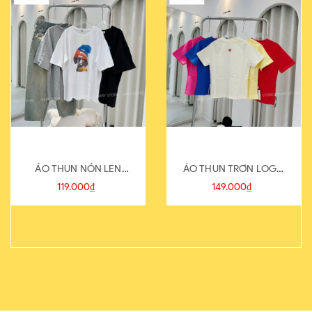
ÁO THUN NÓN LEN
ÁO THUN TRƠN LOGO
821-1
SAU
119.000₫
149.000₫